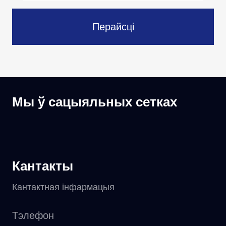
Перайсці
Мы ў сацыяльных сетках
Кантакты
Кантактная інфармацыя
Тэлефон