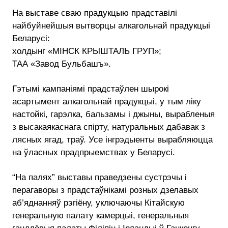
На выставе сваю прадукцыю прадставілі
найбуйнейшыя вытворцы алкагольнай прадукцыі
Беларусі:
холдынг «МІНСК КРЫШТАЛЬ ГРУП»;
ТАА «Завод Бульбашъ».
Гэтымі кампаніямі прадстаўлен шырокі
асартымент алкагольнай прадукцыі, у тым ліку
настойкі, гарэлка, бальзамы і джыны, вырабленыя
з высакаякаснага спірту, натуральных дабавак з
лясных ягад, траў. Усе інгрэдыенты вырабляюцца
на ўласных прадпрыемствах у Беларусі.
“На палях” выставы праведзены сустрэчы і
перагаворы з прадстаўнікамі розных дзелавых
аб’яднанняў рэгіёну, уключаючы Кітайскую
генеральную палату камерцыі, генеральныя