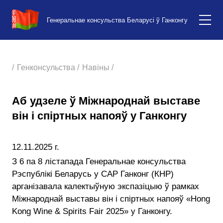
Генеральнае консульства Беларусі ў Ганконгу
/
Генконсульства /
Навіны /
Аб удзеле ў Міжнароднай выставе
він і спіртных напояў у Ганконгу
12.11.2025 г.
З 6 па 8 лістапада Генеральнае консульства
Рэспублікі Беларусь у САР Ганконг (КНР)
арганізавала калектыўную экспазіцыю ў рамках
Міжнароднай выставы він і спіртных напояў «Hong
Kong Wine & Spirits Fair 2025» у Ганконгу.