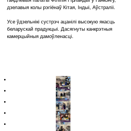
гандлёвыя палаты Філіпін і Ірландыі ў Ганконгу,
дзелавыя колы рэгіёнаў Кітая, Індыі, Аўстраліі.
Усе ўдзельнікі сустрэч ацанілі высокую якасць
беларускай прадукцыі. Дасягнуты канкрэтныя
камерцыйныя дамоўленасці.