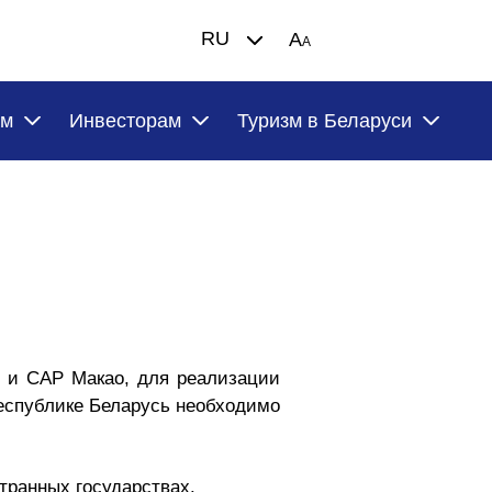
RU
A
A
ам
Инвесторам
Туризм в Беларуси
 и САР Макао, для реализации
Республике Беларусь необходимо
транных государствах.