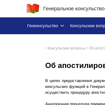
Генеральное консульство
Генконсульство
Консульские воп
/
Консульские вопросы /
Об апост
Об апостилиро
В целях предоставления доку
консульских функций в Генерал
осуществить процедуру апости
Аналогичная процедура применя