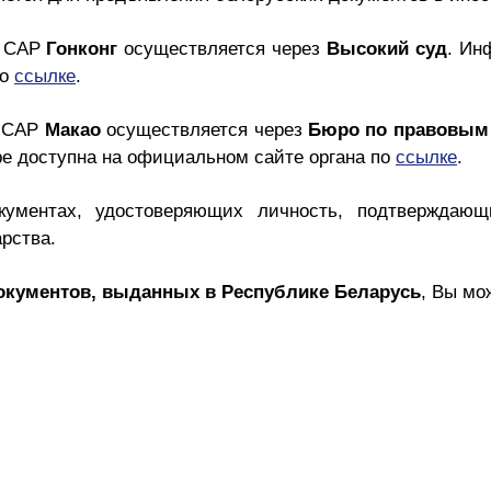
в САР
Гонконг
осуществляется через
Высокий суд
. Ин
по
ссылке
.
в САР
Макао
осуществляется через
Бюро по правовым 
е доступна на официальном сайте органа по
ссылке
.
кументах, удостоверяющих личность, подтверждающ
рства.
окументов, выданных в Республике Беларусь
, Вы мо